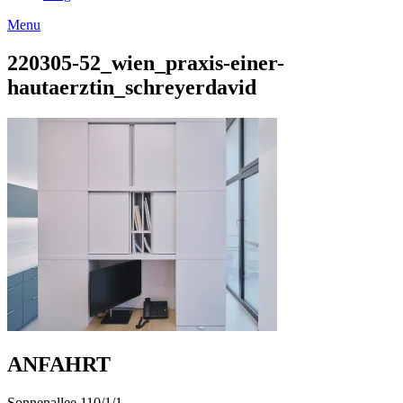
Menu
220305-52_wien_praxis-einer-
hautaerztin_schreyerdavid
ANFAHRT
Sonnenallee 110/1/1